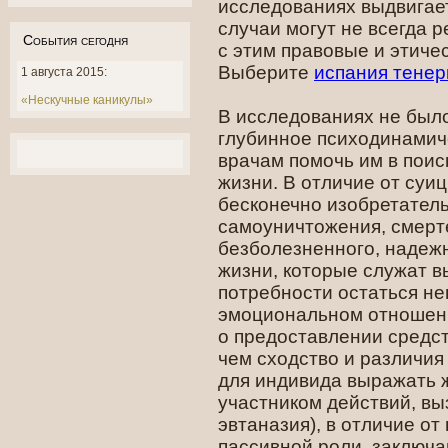
исследованиях выдвигает
случаи могут не всегда 
События сегодня
с этим правовые и этиче
Выберите
испания тене
1 августа 2015:
«Нескучные каникулы»
В исследованиях не был
глубинное психодинамич
врачам помочь им в поис
жизни. В отличие от суи
бесконечно изобретатель
самоуничтожения, смерт
безболезненного, надеж
жизни, которые служат в
потребности остаться не
эмоциональном отношени
о предоставлении средст
чем сходство и различия
для индивида выражать 
участником действий, в
эвтаназия), в отличие о
пассивной роли, заключ