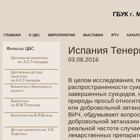
ГБУК г.
ГЛАВНАЯ
О ЦБС
МЕРОПРИЯТИЯ
ВЫСТАВКИ
IPTV
КАТАЛ
Испания Тене
Филиалы ЦБС
Центральная библиотека
03.08.2016
им. А.С.Грибоедова
Центральная детская
библиотека
В целом исследования, 
им.А.С.Грибоедова
распространенности суи
Библиотека «Экономика и
бизнес»
завершенных суицидов, 
природы просьб относит
Библиотека
им.Ю.В.Трифонова
или добровольной эвтан
ВИЧ, обдумывают вопрос
Библиотека им.В.Я.Вульфа
добровольной эвтаназии
реальной частоте случа
Детская библиотека им. Х.К.
Андерсена
лекарственных препарат