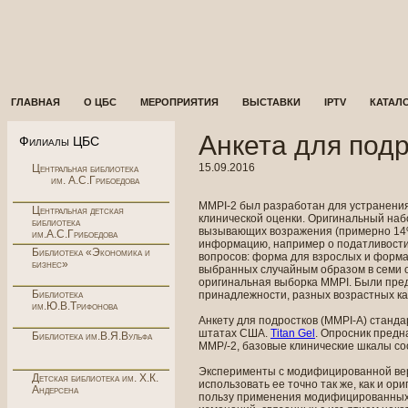
ГЛАВНАЯ
О ЦБС
МЕРОПРИЯТИЯ
ВЫСТАВКИ
IPTV
КАТАЛ
Анкета для под
Филиалы ЦБС
15.09.2016
Центральная библиотека
им. А.С.Грибоедова
MMPI-2 был разработан для устранени
Центральная детская
клинической оценки. Оригинальный наб
библиотека
вызывающих возражения (примерно 14%
им.А.С.Грибоедова
информацию, например о податливости 
Библиотека «Экономика и
вопросов: форма для взрослых и форма
бизнес»
выбранных случайным образом в семи 
оригинальная выборка MMPI. Были пред
Библиотека
принадлежности, разных возрастных ка
им.Ю.В.Трифонова
Анкету для подростков (MMPI-А) станда
штатах США.
Titan Gel
. Опросник предн
Библиотека им.В.Я.Вульфа
ММР/-2, базовые клинические шкалы со
Эксперименты с модифицированной верс
Детская библиотека им. Х.К.
использовать ее точно так же, как и ор
Андерсена
пользу применения модифицированных 