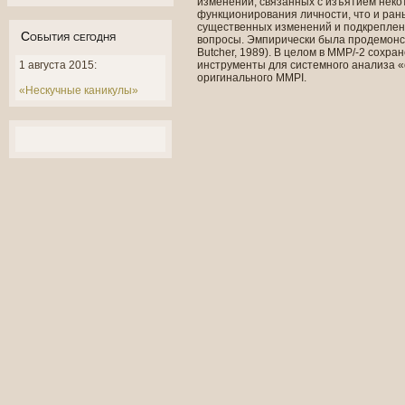
изменений, связанных с изъятием некот
функционирования личности, что и ран
существенных изменений и подкреплен
События сегодня
вопросы. Эмпирически была продемонст
Butcher, 1989). В целом в ММР/-2 сохр
1 августа 2015:
инструменты для системного анализа 
оригинального MMPI.
«Нескучные каникулы»