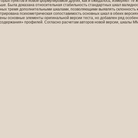
орых пунктов и новой формулировкой других, как и ожидалось, измеряют те 
ьше. Была доказана относительная стабильность стандартных шкал валиднос
ных тремя дополнительными шкалами, позволяющими выявлять склонность к
рирована психометрическая сопоставимость основных шкал в обеих версиях 
анены основные элементы оригинальной версии теста, но добавлен ряд особенн
«содержания» профилей. Согласно расчетам авторов новой версии, шкалы M