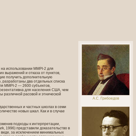
 на использовании MMPI-2 для
х выражений и отказа от пунктов,
щие получить дополнительную
о, разработаны два отдельных списка
ля MMPI-2 — 2600 субъектов,
резентативна для населения США, чем
пы различной расовой и этнической
А.С. Грибоедов
ударственных и частных школах в семи
личество новых шкал. Как и в случае
изменив подходы к интерпретации,
ark, 1996) представили доказательство в
 виде, за исключением минимальных