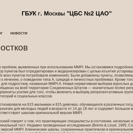
ГБУК г. Москвы "ЦБС №2 ЦАО"
ОГ
НОВОСТИ
ростков
я проблем, выявленных при использовании MMPI. Мы остановимся подробнее
ор пунктов был отредактирован и модернизирован с целью изъятия устаревши
 всех пунктов потребовали изменения). Были добавлены пункты, позволяю
к лечению, о поведении типа А, суициде и личностных проблемах. Кроме тог
 для подростков, названная MMPI-А. Новая нормативная выборка взрослых д
общинах на всей территории Соединенных Штатов — значительно более реп
приняты усилия для того, чтобы включить в выборку репрезентативные груп
тегорий и социальных классов.
ртизировали на 815 мальчиках и 815 девочках, обучающихся в различных гос
азначен для молодых людей в возрасте от 14 до 18 лет и содержит большое ко
ответствуют шкалам оригинальной версии MMPI.
ией говорят о том, что практикующие специалисты в состоянии, несколько 
игинальный тест. Недавно проведенные исследования (Brems & Lloyd, 1995; Cl
версий MMPI. Клинические шкалы, сохраненные практически в оригинальном