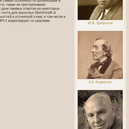
же самые особенности организации и
ти, также не претерпевших
 даче лживых ответов на некоторые
теста для взрослых (BenPorath &
остей и уточнений к ним, в том числе и
MPI-2 коррелируют со шкалами
Ю.В. Трифонов
Х.К. Андерсен