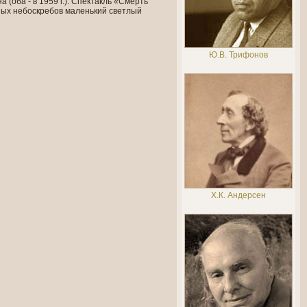
(оба - в 1959 г.). Спектакль «Смерть
ых небоскребов маленький светлый
Ю.В. Трифонов
Х.К. Андерсен