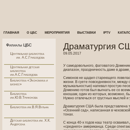
ГЛАВНАЯ
О ЦБС
МЕРОПРИЯТИЯ
ВЫСТАВКИ
IPTV
КАТАЛ
Драматургия С
Филиалы ЦБС
09.05.2017
Центральная библиотека
им. А.С.Грибоедова
У самодовольного, фатоватого Доменик
Центральная детская
диапазон, праздничность даже в драме,
библиотека
им.А.С.Грибоедова
Симонов не щадил стареющего ловеласа
Библиотека «Экономика и
жизни. В суете повседневности, между 
бизнес»
музыкальностью) напевал простую песенк
Доменико готов был выгнать ее со всем
Библиотека
юношам, один из которых, возможно, бы
им.Ю.В.Трифонова
Нужно отвлечься от грустных мыслей и
Драматургия США была представлена тво
Библиотека им.В.Я.Вульфа
«Осенний сад», написанная в чеховской
тонах.
Детская библиотека им. Х.К.
С конца 40-х годов наш театр осваивал
Андерсена
«среднего» американца. Среди спектакл