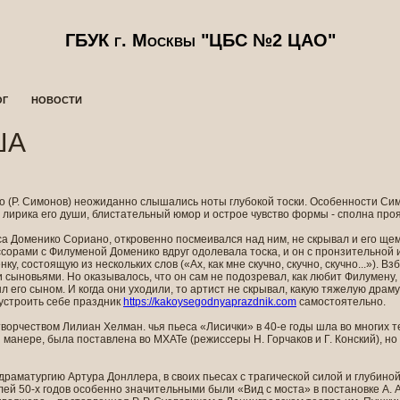
ГБУК г. Москвы "ЦБС №2 ЦАО"
ОГ
НОВОСТИ
ША
о (Р. Симонов) неожиданно слышались ноты глубокой тоски. Особенности Сим
 лирика его души, блистательный юмор и острое чувство формы - сполна проя
 Доменико Сориано, откровенно посмеивался над ним, не скрывал и его ще
ссорами с Филуменой Доменико вдруг одолевала тоска, и он с пронзительной 
у, состоящую из нескольких слов («Ах, как мне скучно, скучно, скучно...»).
и сыновьями. Но оказывалось, что он сам не подозревал, как любит Филумену,
л его сыном. И когда они уходили, то артист не скрывал, какую тяжелую драм
 устроить себе праздник
https://kakoysegodnyaprazdnik.com
самостоятельно.
рчеством Лилиан Хелман. чья пьеса «Лисички» в 40-е годы шла во многих те
 манере, была поставлена во МХАТе (режиссеры Н. Горчаков и Г. Конский), н
 драматургию Артура Донллера, в своих пьесах с трагической силой и глубино
ей 50-х годов особенно значительными были «Вид с моста» в постановке А. А