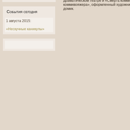
драматическом театре и «Смерть коммив
коммивояжера», оформленный художник
домик.
События сегодня
1 августа 2015:
«Нескучные каникулы»