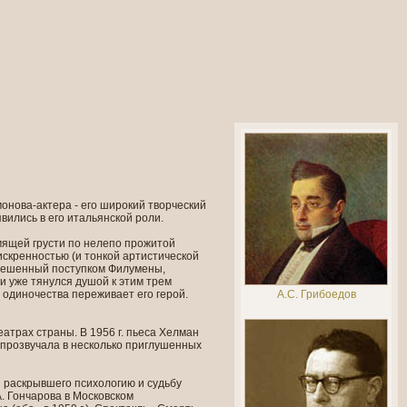
онова-актера - его широкий творческий
вились в его итальянской роли.
мящей грусти по нелепо прожитой
искренностью (и тонкой артистической
 Взбешенный поступком Филумены,
 и уже тянулся душой к этим трем
у одиночества переживает его герой.
А.С. Грибоедов
атрах страны. В 1956 г. пьеса Хелман
о прозвучала в несколько приглушенных
й раскрывшего психологию и судьбу
. Гончарова в Московском