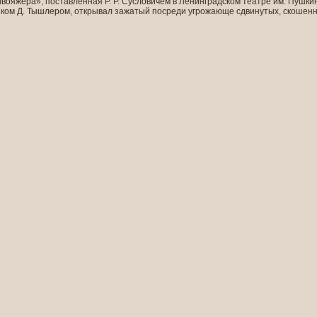
ояжера», поставленная Р. Р. Сусловичем в Ленинградском театре им. Пушкина 
ом Д. Тышлером, открывал зажатый посреди угрожающе сдвинутых, скошенн