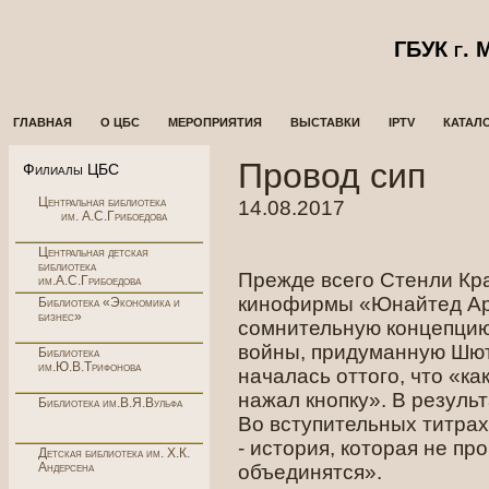
ГБУК г.
ГЛАВНАЯ
О ЦБС
МЕРОПРИЯТИЯ
ВЫСТАВКИ
IPTV
КАТАЛ
Провод сип
Филиалы ЦБС
Центральная библиотека
14.08.2017
им. А.С.Грибоедова
Центральная детская
библиотека
Прежде всего Стенли Кр
им.А.С.Грибоедова
кинофирмы «Юнайтед Арт
Библиотека «Экономика и
бизнес»
сомнительную концепцию
войны, придуманную Шю
Библиотека
им.Ю.В.Трифонова
началась оттого, что «к
нажал кнопку». В результ
Библиотека им.В.Я.Вульфа
Во вступительных титра
- история, которая не пр
Детская библиотека им. Х.К.
Андерсена
объединятся».