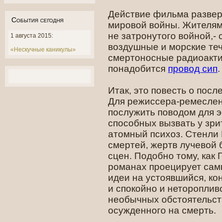
Действие фильма развер
События сегодня
мировой войны. Жителям 
не затронутого войной,-
1 августа 2015:
воздушные и морские теч
«Нескучные каникулы»
смертоносные радиоакти
понадобится
провод сип
.
Итак, это повесть о пос
Для режиссера-ремеслен
послужить поводом для 
способных вызвать у зри
атомный психоз. Стенли
смертей, жертв лучевой 
сцен. Подобно тому, как
романах проецирует сам
идеи на устоявшийся, ко
и спокойно и нетороплив
необычных обстоятельст
осужденного на смерть.