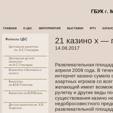
ГБУК г.
ГЛАВНАЯ
О ЦБС
МЕРОПРИЯТИЯ
ВЫСТАВКИ
IPTV
КАТАЛ
21 казино х — 
Филиалы ЦБС
Центральная библиотека
14.08.2017
им. А.С.Грибоедова
Центральная детская
библиотека
Развлекательная площад
им.А.С.Грибоедова
апреля 2009 года. В теч
Библиотека «Экономика и
бизнес»
интернет казино сумело
азартных игроков со все
Библиотека
им.Ю.В.Трифонова
желающий имеет возможно
рулетку и другие виды п
Библиотека им.В.Я.Вульфа
существования казино не
недобросовестного пред
Детская библиотека им. Х.К.
Андерсена
развлекательной площадк