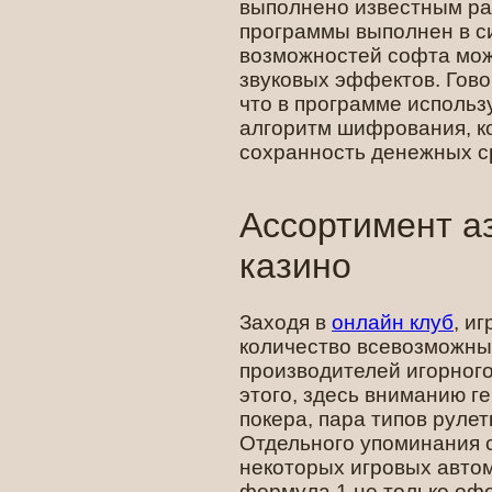
выполнено известным р
программы выполнен в с
возможностей софта мо
звуковых эффектов. Гово
что в программе использ
алгоритм шифрования, к
сохранность денежных с
Ассортимент а
казино
Заходя в
онлайн клуб
, и
количество всевозможны
производителей игорног
этого, здесь вниманию г
покера, пара типов рулет
Отдельного упоминания 
некоторых игровых авто
формула 1 не только оф