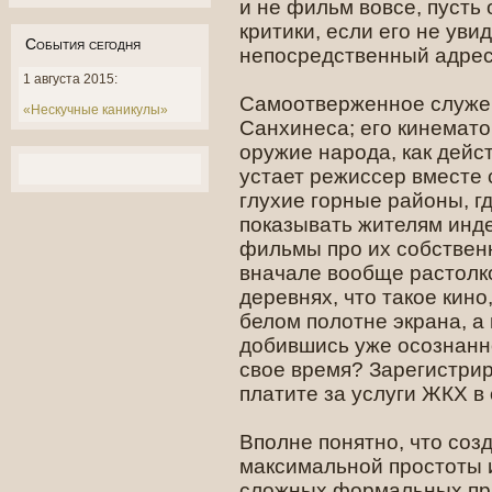
и не фильм вовсе, пусть
критики, если его не уви
События сегодня
непосредственный адрес
1 августа 2015:
Самоотверженное служен
«Нескучные каникулы»
Санхинеса; его кинемато
оружие народа, как дейс
устает режиссер вместе 
глухие горные районы, где
показывать жителям инде
фильмы про их собствен
вначале вообще растолк
деревнях, что такое кино
белом полотне экрана, а
добившись уже осознанно
свое время? Зарегистри
платите за услуги ЖКХ в
Вполне понятно, что соз
максимальной простоты и
сложных формальных пр