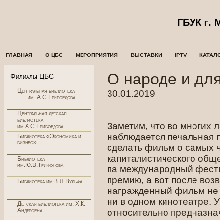
ГБУК г.
ГЛАВНАЯ
О ЦБС
МЕРОПРИЯТИЯ
ВЫСТАВКИ
IPTV
КАТАЛ
О народе и дл
Филиалы ЦБС
Центральная библиотека
30.01.2019
им. А.С.Грибоедова
Центральная детская
библиотека
Заметим, что во многих 
им.А.С.Грибоедова
наблюдается печальная п
Библиотека «Экономика и
бизнес»
сделать фильм о самых ч
капиталистического общ
Библиотека
им.Ю.В.Трифонова
па международный фести
премию, а вот после воз
Библиотека им.В.Я.Вульфа
награжденный фильм не 
ни в одном кинотеатре. 
Детская библиотека им. Х.К.
Андерсена
относительно предназна