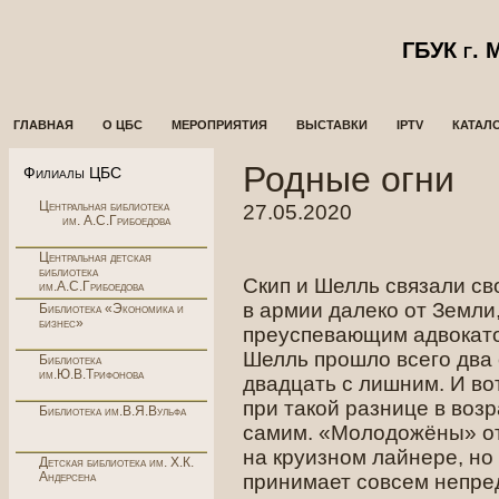
ГБУК г.
ГЛАВНАЯ
О ЦБС
МЕРОПРИЯТИЯ
ВЫСТАВКИ
IPTV
КАТАЛ
Родные огни
Филиалы ЦБС
Центральная библиотека
27.05.2020
им. А.С.Грибоедова
Центральная детская
библиотека
Скип и Шелль связали св
им.А.С.Грибоедова
в армии далеко от Земли,
Библиотека «Экономика и
бизнес»
преуспевающим адвокато
Шелль прошло всего два 
Библиотека
им.Ю.В.Трифонова
двадцать с лишним. И во
при такой разнице в воз
Библиотека им.В.Я.Вульфа
самим. «Молодожёны» от
на круизном лайнере, но
Детская библиотека им. Х.К.
Андерсена
принимает совсем непре