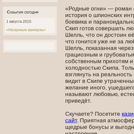
«Родные огни» — роман 
События сегодня
история о шпионских инт
боевика и параноидальн
1 августа 2015:
Скип готов совершать лю
«Нескучные каникулы»
Шелль, что он достоин её
что гонится уже не за л
Шелль, показанная через
грациозным и грубоват
собственным прихотям и 
холодностью Скипа. Тол
взглянуть на реальность
видит в Скипе утраченны
желание иного, ушедшего
называют любовью, естес
приведёт.
Скучаете? Посетите
каз
сайт
. Приятная атмосфер
щедрые бонусы и выгод
настроение.