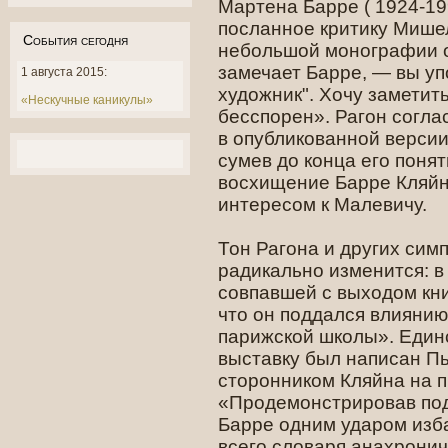
Мартена Барре ( 1924-19
посланное критику Мише
События сегодня
небольшой монографии о
замечает Барре, — вы у
1 августа 2015:
художник". Хочу заметит
«Нескучные каникулы»
бесспорен». Рагон согла
в опубликованной версии 
сумев до конца его поня
восхищение Барре Кляйн
интересом к Малевичу.
Тон Рагона и других сим
радикально изменится: в
совпавшей с выходом кни
что он поддался влиянию
парижской школы». Един
выставку был написан П
сторонником Кляйна на п
«Продемонстрировав под
Барре одним ударом изба
всего словаря анахронич