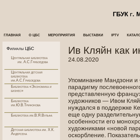
ГБУК г.
ГЛАВНАЯ
О ЦБС
МЕРОПРИЯТИЯ
ВЫСТАВКИ
IPTV
КАТАЛ
Ив Кляйн как и
Филиалы ЦБС
Центральная библиотека
24.08.2020
им. А.С.Грибоедова
Центральная детская
библиотека
Упоминание Мандзони и 
им.А.С.Грибоедова
парадигму послевоенного
Библиотека «Экономика и
бизнес»
представленную французс
художников — Ивом Кляй
Библиотека
им.Ю.В.Трифонова
нуждался в поддержке Ке
еще одну разделительную
Библиотека им.В.Я.Вульфа
особенности его монохр
художниками «новой пар
Детская библиотека им. Х.К.
Андерсена
оскорбление. Показатель