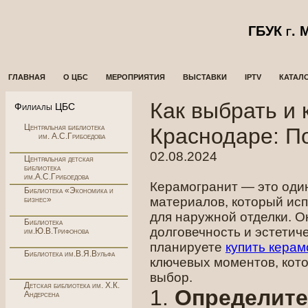
ГБУК г.
ГЛАВНАЯ
О ЦБС
МЕРОПРИЯТИЯ
ВЫСТАВКИ
IPTV
КАТАЛ
Как выбрать и 
Филиалы ЦБС
Центральная библиотека
Краснодаре: П
им. А.С.Грибоедова
02.08.2024
Центральная детская
библиотека
им.А.С.Грибоедова
Керамогранит — это оди
Библиотека «Экономика и
бизнес»
материалов, который испо
для наружной отделки. Он
Библиотека
долговечность и эстетич
им.Ю.В.Трифонова
планируете
купить керам
Библиотека им.В.Я.Вульфа
ключевых моментов, кот
выбор.
Детская библиотека им. Х.К.
1.
Определите
Андерсена