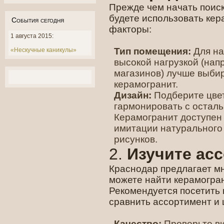
Прежде чем начать поиски
будете использовать ке
События сегодня
факторы:
1 августа 2015:
Тип помещения:
Для на
«Нескучные каникулы»
высокой нагрузкой (нап
магазинов) лучше выби
керамогранит.
Дизайн:
Подберите цвет
гармонировать с остал
Керамогранит доступен 
имитации натурального
рисунков.
2.
Изучите ас
Краснодар предлагает мн
можете найти керамогран
Рекомендуется посетить 
сравнить ассортимент и 
Качество:
Проверьте ви