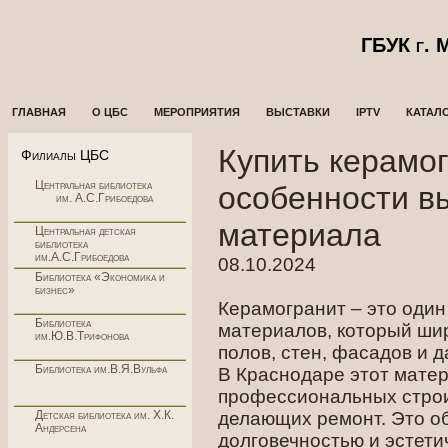
ГБУК г.
ГЛАВНАЯ
О ЦБС
МЕРОПРИЯТИЯ
ВЫСТАВКИ
IPTV
КАТАЛ
Купить керамог
Филиалы ЦБС
Центральная библиотека
особенности в
им. А.С.Грибоедова
материала
Центральная детская
библиотека
им.А.С.Грибоедова
08.10.2024
Библиотека «Экономика и
бизнес»
Керамогранит – это оди
Библиотека
материалов, который шир
им.Ю.В.Трифонова
полов, стен, фасадов и
Библиотека им.В.Я.Вульфа
В Краснодаре этот матер
профессиональных строит
Детская библиотека им. Х.К.
делающих ремонт. Это о
Андерсена
долговечностью и эстети